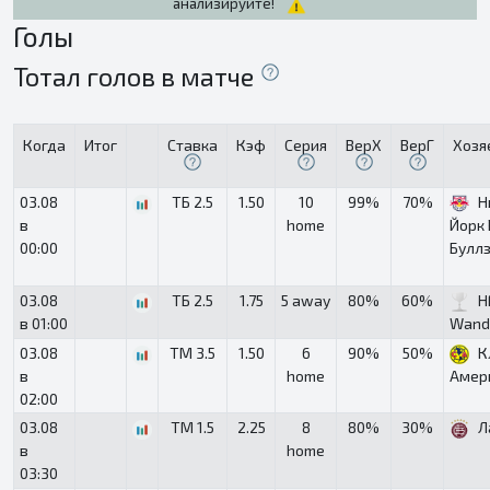
анализируйте!
Голы
Тотал голов в матче
Когда
Итог
Ставка
Кэф
Серия
ВерХ
ВерГ
Хозя
03.08
ТБ 2.5
1.50
10
99%
70%
Н
в
home
Йорк
00:00
Буллз 
03.08
ТБ 2.5
1.75
5 away
80%
60%
H
в 01:00
Wand
03.08
ТМ 3.5
1.50
6
90%
50%
К
в
home
Амер
02:00
03.08
ТМ 1.5
2.25
8
80%
30%
Л
в
home
03:30