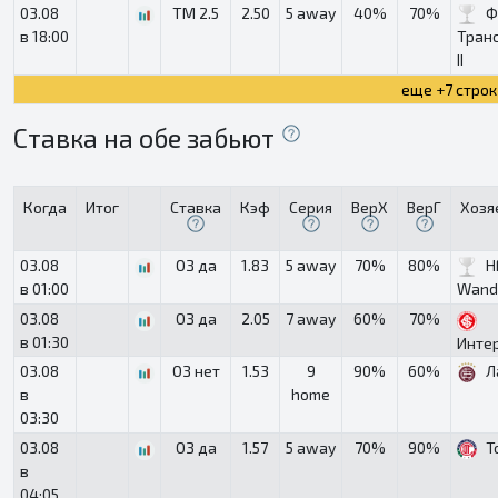
03.08
ТМ 2.5
2.50
5 away
40%
70%
Ф
в 18:00
Тран
II
еще +7 строк
Ставка на обе забьют
Когда
Итог
Ставка
Кэф
Серия
ВерХ
ВерГ
Хозя
03.08
ОЗ да
1.83
5 away
70%
80%
H
в 01:00
Wand
03.08
ОЗ да
2.05
7 away
60%
70%
в 01:30
Инте
03.08
ОЗ нет
1.53
9
90%
60%
Л
в
home
03:30
03.08
ОЗ да
1.57
5 away
70%
90%
Т
в
04:05