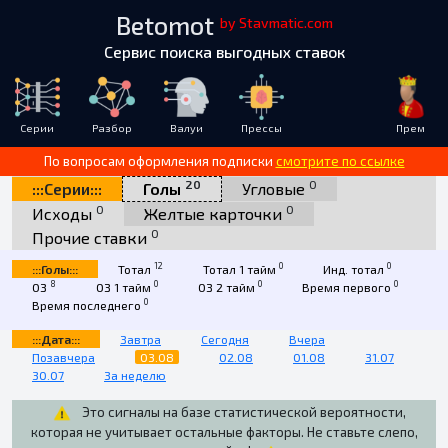
Betomot
by Stavmatic.com
Сервис поиска выгодных ставок
Серии
Разбор
Валуи
Прессы
Прем
По вопросам оформления подписки
смотрите по ссылке
20
0
:::Серии:::
Голы
Угловые
0
0
Исходы
Желтые карточки
0
Прочие ставки
12
0
0
:::Голы:::
Тотал
Тотал 1 тайм
Инд. тотал
8
0
0
0
ОЗ
ОЗ 1 тайм
ОЗ 2 тайм
Время первого
0
Время последнего
:::Дата:::
Завтра
Сегодня
Вчера
Позавчера
03.08
02.08
01.08
31.07
30.07
За неделю
Это сигналы на базе статистической вероятности,
которая не учитывает остальные факторы. Не ставьте слепо,