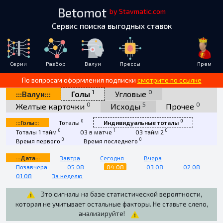
Betomot
by Stavmatic.com
Сервис поиска выгодных ставок
Серии
Разбор
Валуи
Прессы
Прем
По вопросам оформления подписки
смотрите по ссылке
1
0
:::Валуи:::
Голы
Угловые
0
5
0
Желтые карточки
Исходы
Прочее
0
0
:::Голы:::
Тоталы
Индивидуальные тоталы
0
1
0
Тоталы 1 тайм
ОЗ в матче
ОЗ тайм 2
0
0
Время первого
Время последнего
:::Дата:::
Завтра
Сегодня
Вчера
Позавчера
05.08
04.08
03.08
02.08
01.08
За неделю
Это сигналы на базе статистической вероятности,
которая не учитывает остальные факторы. Не ставьте слепо,
анализируйте!