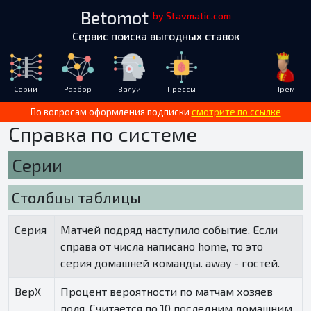
Betomot
by Stavmatic.com
Сервис поиска выгодных ставок
Серии
Разбор
Валуи
Прессы
Прем
По вопросам оформления подписки
смотрите по ссылке
Справка по системе
Серии
Столбцы таблицы
Серия
Матчей подряд наступило событие. Если
справа от числа написано home, то это
серия домашней команды. away - гостей.
ВерХ
Процент вероятности по матчам хозяев
поля. Считается по 10 последним домашним