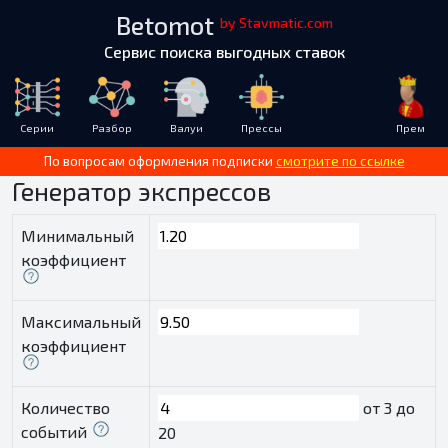
Betomot
by Stavmatic.com
Сервис поиска выгодных ставок
Серии
Разбор
Валуи
Прессы
Прем
По вопросам оформления подписки
смотрите по ссылке
Генератор экспрессов
Минимальный
коэффициент
Максимальный
коэффициент
Количество
от 3 до
событий
20