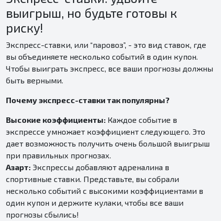
выигрыш, но будьте готовы к
риску!
Экспресс-ставки, или “паровоз”, - это вид ставок, где
вы объединяете несколько событий в один купон.
Чтобы выиграть экспресс, все ваши прогнозы должны
быть верными.
Почему экспресс-ставки так популярны?
Высокие коэффициенты:
Каждое событие в
экспрессе умножает коэффициент следующего. Это
дает возможность получить очень большой выигрыш
при правильных прогнозах.
Азарт:
Экспрессы добавляют адреналина в
спортивные ставки. Представьте, вы собрали
несколько событий с высокими коэффициентами в
один купон и держите кулаки, чтобы все ваши
прогнозы сбылись!