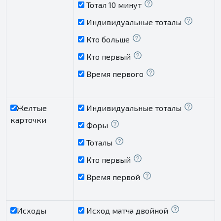
Тотал 10 минут
Индивидуальные тоталы
Кто больше
Кто первый
Время первого
Желтые
Индивидуальные тоталы
карточки
Форы
Тоталы
Кто первый
Время первой
Исходы
Исход матча двойной