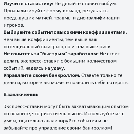
Изучите статистику:
Не делайте ставки наобум.
Проанализируйте форму команд, результаты
предыдущих матчей, травмы и дисквалификации
игроков.
Выбирайте события с высокими коэффициентами:
Чем выше коэффициенты, тем выше ваш
потенциальный выигрыш, но и тем выше риск.
Не гонитесь за “быстрым” заработком:
Не стоит
делать экспресс-ставки с большим количеством
событий, надеясь на удачу.
Управляйте своим банкроллом:
Ставьте только те
деньги, которые вы можете позволить себе потерять.
В заключении:
Экспресс-ставки могут быть захватывающим опытом,
но помните, что риск очень высок. Используйте их с
умом, тщательно анализируйте события и не
забывайте про управление своим банкроллом!