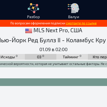
Разбор
Валуи
По вопросам оформления подписки
смотрите по ссылке
MLS Next Pro, США
ью-Йорк Ред Буллз II - Коламбус Кру 
01.09 в 02:00
0
0
0
Исходы
ОЗ
Тайминг
Кто пе
тической вероятности, которая не учитывает остальные факторы. Не с