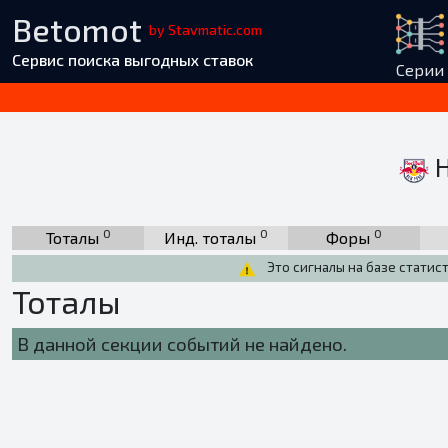
Betomot
by Stavmatic.com
Сервис поиска выгодных ставок
Серии
Н
0
0
0
Тоталы
Инд. тоталы
Форы
Это сигналы на базе статис
Тоталы
В данной секции событий не найдено.