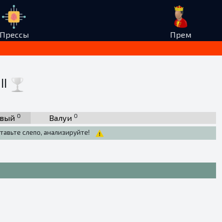
Прессы
Прем
II
0
0
рвый
Валуи
тавьте слепо, анализируйте!