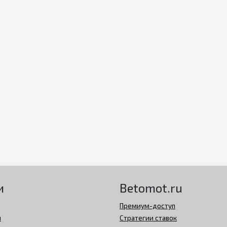
и
Betomot.ru
Премиум-доступ
й
Стратегии ставок