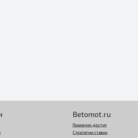
и
Betomot.ru
Премиум-доступ
й
Стратегии ставок