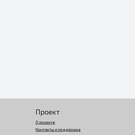
Проект
О проекте
Контакты и поддержка