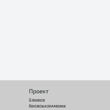
Проект
О проекте
Контакты и поддержка