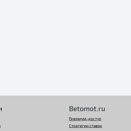
и
Betomot.ru
Премиум-доступ
й
Стратегии ставок