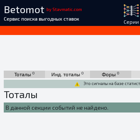
Betomot
by Stavmatic.com
Сервис поиска выгодных ставок
Серии
0
0
0
Тоталы
Инд. тоталы
Форы
Это сигналы на базе статис
Тоталы
В данной секции событий не найдено.