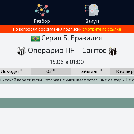
Разбор
Валуи
По вопросам оформления подписки
смотрите по ссылке
Серия Б, Бразилия
Операрио ПР - Сантос
15.06 в 01:00
0
0
0
Исходы
ОЗ
Тайминг
Кто пе
тической вероятности, которая не учитывает остальные факторы. Не с