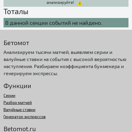
анализируйте!
Тоталы
В данной секции событий не найдено.
Бетомот
Анализируем тысячи матчей, выявляем серии и
валуйные ставки на события с высокой вероятностью
наступления. Разбираем коэффициента букмекера и
генерируем экспрессы.
Функции
Серии
Разбор матчей
Валуйные ставки
Генератор экспрессов
Betomot.ru