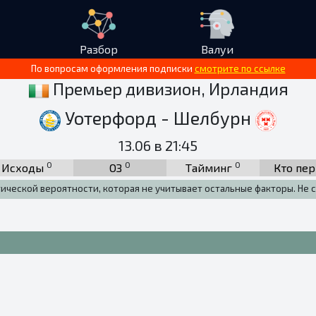
Разбор
Валуи
По вопросам оформления подписки
смотрите по ссылке
Премьер дивизион, Ирландия
Уотерфорд - Шелбурн
13.06 в 21:45
0
0
0
Исходы
ОЗ
Тайминг
Кто пе
тической вероятности, которая не учитывает остальные факторы. Не с