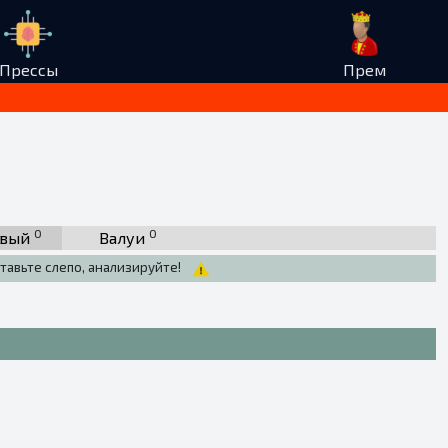
Прессы
Прем
0
0
рвый
Валуи
тавьте слепо, анализируйте!