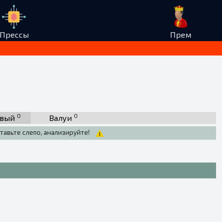
Прессы
Прем
0
0
рвый
Валуи
тавьте слепо, анализируйте!