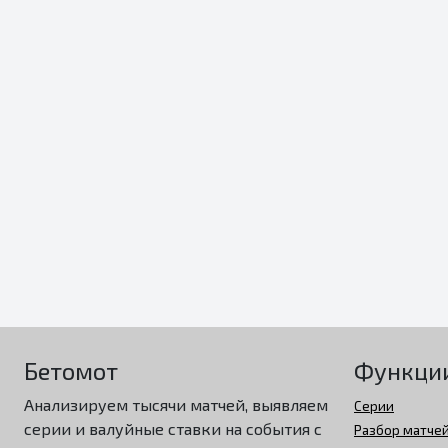
Бетомот
Функци
Анализируем тысячи матчей, выявляем
Серии
серии и валуйные ставки на события с
Разбор матче