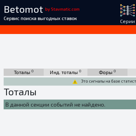
Betomot
by Stavmatic.com
Сервис поиска выгодных ставок
Серии
0
0
0
Тоталы
Инд. тоталы
Форы
Это сигналы на базе статис
Тоталы
В данной секции событий не найдено.