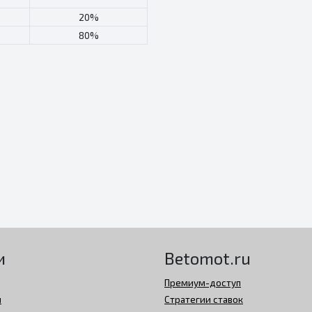
20%
80%
и
Betomot.ru
Премиум-доступ
й
Стратегии ставок