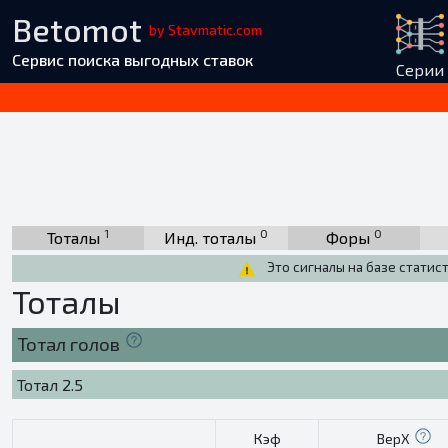
Betomot
by Stavmatic.com
Сервис поиска выгодных ставок
Серии
1
0
0
Тоталы
Инд. тоталы
Форы
Это сигналы на базе статис
Тоталы
Тотал голов
Тотал 2.5
Кэф
ВерХ