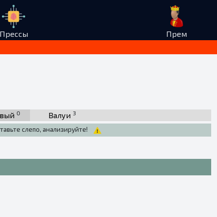
Прессы
Прем
0
3
рвый
Валуи
тавьте слепо, анализируйте!