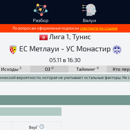
Разбор
Валуи
По вопросам оформления подписки
смотрите по ссылке
Лига 1, Тунис
ЕС Метлауи - УС Монастир
05.11 в 16:30
2
0
0
Исходы
ОЗ
Тайминг
Кто пе
тической вероятности, которая не учитывает остальные факторы. Не с
ВерГ