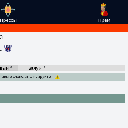
Прессы
Прем
а
с
0
0
рвый
Валуи
тавьте слепо, анализируйте!