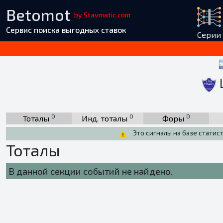
Betomot
by Stavmatic.com
Сервис поиска выгодных ставок
Серии
0
0
0
Тоталы
Инд. тоталы
Форы
Это сигналы на базе статис
Тоталы
В данной секции событий не найдено.