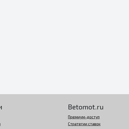
и
Betomot.ru
Премиум-доступ
й
Стратегии ставок