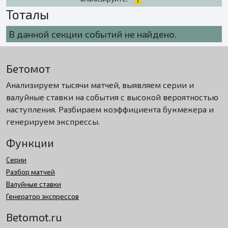
Тоталы
В данной секции событий не найдено.
Бетомот
Анализируем тысячи матчей, выявляем серии и
валуйные ставки на события с высокой вероятностью
наступления. Разбираем коэффициента букмекера и
генерируем экспрессы.
Функции
Серии
Разбор матчей
Валуйные ставки
Генератор экспрессов
Betomot.ru