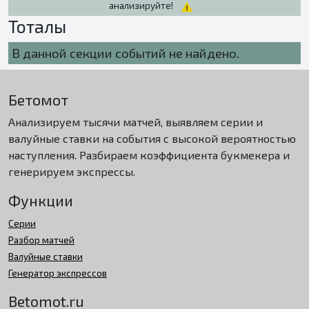
анализируйте!
Тоталы
В данной секции событий не найдено.
Бетомот
Анализируем тысячи матчей, выявляем серии и
валуйные ставки на события с высокой вероятностью
наступления. Разбираем коэффициента букмекера и
генерируем экспрессы.
Функции
Серии
Разбор матчей
Валуйные ставки
Генератор экспрессов
Betomot.ru