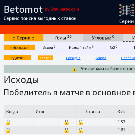
Betomot
by Stavmatic.com
Сервис поиска выгодных ставок
Серии
30
0
:::Серии:::
Голы
Угловые
2
0
0
:::Исходы:::
Исход
Исход 1 тайм
1х2
:::Дата:::
Завтра
Сегодня
Вчера
Позавч
Это сигналы на базе статис
Исходы
Победитель в матче в основное
Когда
Итог
Ставка
Кэф
1.57
1.61