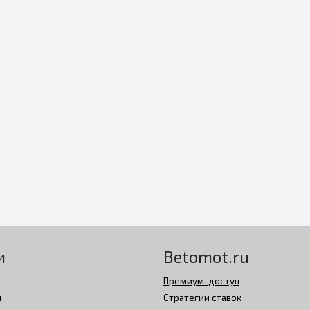
и
Betomot.ru
Премиум-доступ
й
Стратегии ставок