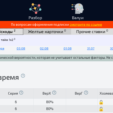
Разбор
Валуи
По вопросам оформления подписки
смотрите по ссылке
2
0
0
Исходы
Желтые карточки
Прочие ставки
0
1 тайм 1х2
ера
03.08
02.08
01.08
31.07
3
тической вероятности, которая не учитывает остальные факторы. Не с
 время
Серия
ВерХ
ВерГ
Хозяев
6
80%
6
80%