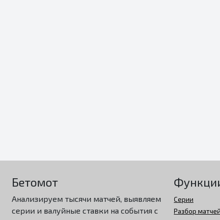
Бетомот
Функци
Анализируем тысячи матчей, выявляем
Серии
серии и валуйные ставки на события с
Разбор матче