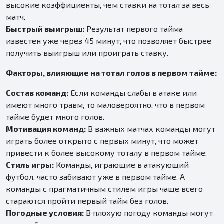
высокие коэффициенты, чем ставки на тотал за весь
матч.
Быстрый выигрыш:
Результат первого тайма
известен уже через 45 минут, что позволяет быстрее
получить выигрыш или проиграть ставку.
Факторы, влияющие на тотал голов в первом тайме:
Состав команд:
Если команды слабы в атаке или
имеют много травм, то маловероятно, что в первом
тайме будет много голов.
Мотивация команд:
В важных матчах команды могут
играть более открыто с первых минут, что может
привести к более высокому тоталу в первом тайме.
Стиль игры:
Команды, играющие в атакующий
футбол, часто забивают уже в первом тайме. А
команды с прагматичным стилем игры чаще всего
стараются пройти первый тайм без голов.
Погодные условия:
В плохую погоду команды могут