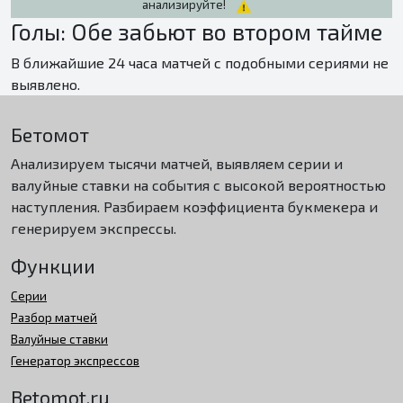
анализируйте!
Голы: Обе забьют во втором тайме
В ближайшие 24 часа матчей с подобными сериями не
выявлено.
Бетомот
Анализируем тысячи матчей, выявляем серии и
валуйные ставки на события с высокой вероятностью
наступления. Разбираем коэффициента букмекера и
генерируем экспрессы.
Функции
Серии
Разбор матчей
Валуйные ставки
Генератор экспрессов
Betomot.ru