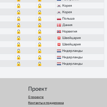
Корея
Корея
Польша
Дания
Норвегия
Швейцария
Швейцария
Нидерланды
Нидерланды
Нидерланды
Проект
О проекте
Контакты и поддержка