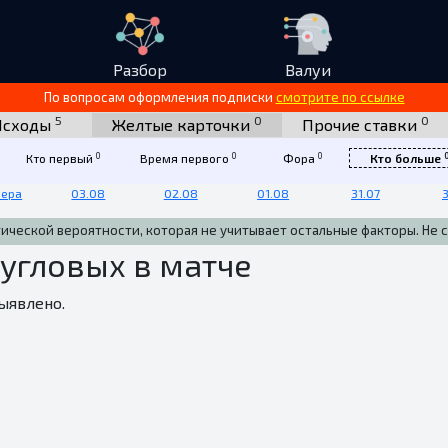
Разбор
Валуи
По вопросам оформления подписки
смотрите по ссылке
5
0
0
Исходы
Желтые карточки
Прочие ставки
0
0
0
Кто первый
Время первого
Фора
Кто больше
чера
03.08
02.08
01.08
31.07
тической вероятности, которая не учитывает остальные факторы. Не с
 угловых в матче
ыявлено.