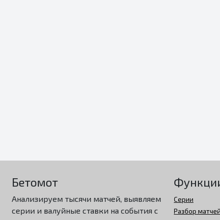
Бетомот
Функци
Анализируем тысячи матчей, выявляем
Серии
серии и валуйные ставки на события с
Разбор матче